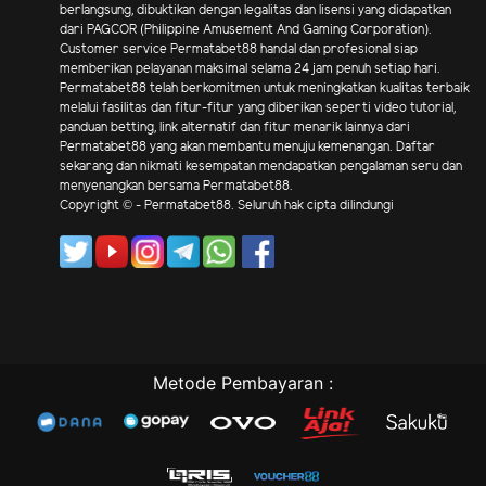
berlangsung, dibuktikan dengan legalitas dan lisensi yang didapatkan
dari PAGCOR (Philippine Amusement And Gaming Corporation).
Customer service Permatabet88 handal dan profesional siap
memberikan pelayanan maksimal selama 24 jam penuh setiap hari.
Permatabet88 telah berkomitmen untuk meningkatkan kualitas terbaik
melalui fasilitas dan fitur-fitur yang diberikan seperti video tutorial,
panduan betting, link alternatif dan fitur menarik lainnya dari
Permatabet88 yang akan membantu menuju kemenangan. Daftar
sekarang dan nikmati kesempatan mendapatkan pengalaman seru dan
menyenangkan bersama Permatabet88.
Copyright © - Permatabet88. Seluruh hak cipta dilindungi
Metode Pembayaran :