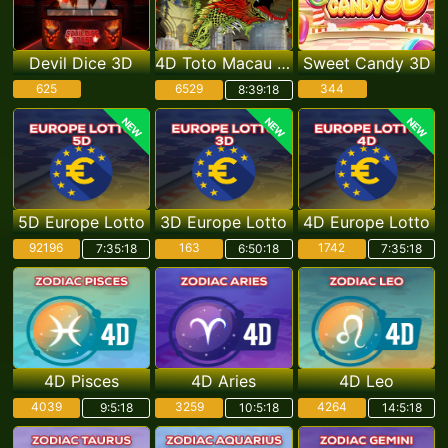
Devil Dice 3D
4D Toto Macau Pools
Sweet Candy 3D
625
6529
344
8:39:16
NEW
NEW
NEW
5D Europe Lotto
3D Europe Lotto
4D Europe Lotto
92196
163
1742
7:35:16
6:50:16
7:35:16
4D Pisces
4D Aries
4D Leo
4039
3259
4264
9:5:16
10:5:16
14:5:16