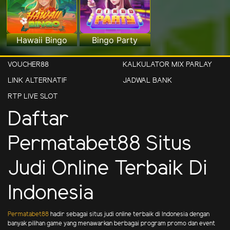
Hawaii Bingo
Bingo Party
VOUCHER88
KALKULATOR MIX PARLAY
LINK ALTERNATIF
JADWAL BANK
RTP LIVE SLOT
Daftar
Permatabet88 Situs
Judi Online Terbaik Di
Indonesia
Permatabet88
hadir sebagai situs judi online terbaik di Indonesia dengan
banyak pilihan game yang menawarkan berbagai program promo dan event