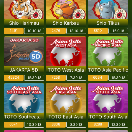
Shio Harimau
Shio Kerbau
Shio Tikus
1491
2476
8810
10:10:16
18:10:16
16:9:16
JAKARTA 5D
TOTO West Asia
TOTO Asia Pacific
45324
7258
6034
15:39:16
7:39:16
15:39:16
TOTO Southeast Asia
TOTO East Asia
TOTO South Asia
6574
8838
8288
10:39:16
8:39:16
12:39:16