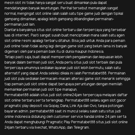
mesin slot ini tidak hanya sangat seru buat dimainkan pula dapat
mendatangkan banyak keuntungan. Perihal tersebut memanglah sangat
normal, mengingat slot online ialah salah satu tipe game judi dengan tipikal
gampang dimainkan, apalagi lebih gampang dibandingkan permainan-
permainan judi lain.
Diantara banyaknya situs slot online terbaru dan terpercaya yang tersebar
luas di internet. Pasti sangat susah buat menciptakan mana salah satu agen
slot online resmi apalagi terbaru ditahun. Bisa jadi untuk Anda para pemain
judi online telah tidak asing lagi dengan game slot yang belum lama ini banyak
digemari oleh para pemain baik itu di dunia maupun Indonesia.
Tetapi pasti saja, buat dapat memperoleh pengalaman dan kepuasan lebih
banyak dalam bermain judi slot, Anda perlu situs judi slot terbaik dan pula
terpercaya umumnya sediakan layanan judi slot lebih bermutu, salah satu
alternatif yang dapat Anda seleksi dikala ini ialah Permatabet88. Permainan
judi slot pula sediakan bermacam-macam alterasi game slot menarik sehingga
tiap pemain judi slot online dapat berupaya peruntungan dengan memilah
memainkan permainan judi slot tipe manapun.
Permatabet88 adalah situs judi slot online24jam terpercaya melayani daftar
slot online terbaru serta terlengkap. Permatabet88 selaku agen slot gacor
pragmatic play deposit via Gopay, Dana, Link Aja dan Ovo, tanpa potongan
bayaran admin. permatabet88 saat ini muncul selaku salah satu situs judi
online indonesia didukung oleh customer service handal online 24 jam serta
Anda dapat menghubungi Pragmatic Play Permatabet88 situs judi slot online
24jam terbaru via livechat, WhatsApp, dan Telegram.