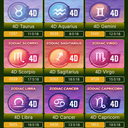
4D Taurus
4D Aquarius
4D Gemini
1357
6536
1040
11:5:16
8:5:16
12:5:16
4D Scorpio
4D Sagitarius
4D Virgo
0529
3253
9729
17:5:16
18:5:16
15:5:16
4D Libra
4D Cancer
4D Capricorn
5625
9456
1603
16:5:16
13:5:16
19:5:16