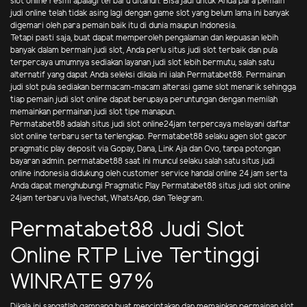
slot online resmi apalagi terbaru ditahun. Bisa jadi untuk Anda para pemain
judi online telah tidak asing lagi dengan game slot yang belum lama ini banyak
digemari oleh para pemain baik itu di dunia maupun Indonesia.
Tetapi pasti saja, buat dapat memperoleh pengalaman dan kepuasan lebih
banyak dalam bermain judi slot, Anda perlu situs judi slot terbaik dan pula
terpercaya umumnya sediakan layanan judi slot lebih bermutu, salah satu
alternatif yang dapat Anda seleksi dikala ini ialah Permatabet88. Permainan
judi slot pula sediakan bermacam-macam alterasi game slot menarik sehingga
tiap pemain judi slot online dapat berupaya peruntungan dengan memilah
memainkan permainan judi slot tipe manapun.
Permatabet88 adalah situs judi slot online24jam terpercaya melayani daftar
slot online terbaru serta terlengkap. Permatabet88 selaku agen slot gacor
pragmatic play deposit via Gopay, Dana, Link Aja dan Ovo, tanpa potongan
bayaran admin. permatabet88 saat ini muncul selaku salah satu situs judi
online indonesia didukung oleh customer service handal online 24 jam serta
Anda dapat menghubungi Pragmatic Play Permatabet88 situs judi slot online
24jam terbaru via livechat, WhatsApp, dan Telegram.
Permatabet88 Judi Slot
Online RTP Live Tertinggi
WINRATE 97%
Dikala ini sangatlah gampang buat menciptakan dan memainkan permainan slot