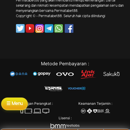
Permatabet88 yang akan membantu menuju kemenangan. Daftar
sekarang dan nikmati kesempatan mendapatkan pengalaman seru dan
menyenangkan bersama Permatabet88.
Copyright © - Permatabet88. Seluruh hak cipta dilindungi
Metode Pembayaran :
☰ Menu
Dukungan Perangkat :
Keamanan Terjamin :
Lisensi :