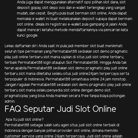
Anda juga dapat menggunakan alternatif opsi pilihan slot dana, slot
deposit gopay, slot depo ovo dan e-wallet terlengkap yang sangat
mudah, dan cepat. Begitu pula buat bermain slot online, Anda dapat
memakai e wallet ini buat melaksanakan deposit supaya dapat bermain
slot online. dikala ini registrasi e-wallet pula gampang di jalani Anda
dapat mencari ketahui metode mendaftarkannya via pencarian kata
kunci google.
Lekas daftarkan diri Anda saat ini pula jadi member slot buat menikmati
seluruh tipe permainan yang Permatabet88 sediakan slot demo pragmatic
play judi online terbaru slot mania sajikan di situs judi slot online terbaru,
terbaik Permatabet88 login ataupun Slot Permatabet88. Hingga Anda tak
heran apabila Permatabet88 sediakan slot demo pragmatic play judi online
terbaru slot mania diketahui selaku situs judi online24jam terpercaya serta
terpopuler di Indonesia. Permatabet88 senantiasa online 24 jam nonstop.
Jangan ragukan Permatabet88 sediakan slot demo pragmatic play judi online
terbaru slot mania selaku penyedia slot online dengan demo slot
pragmaticplay yang bisa Anda mainkan secara free tanpa biaya potongan
admin.
FAQ Seputar Judi Slot Online
Apa itu judi slot online?
Permatabet88 sebagai salah satu agen situs judi slot online terbaik di
Indonesia dengan banyak pilihan provider slot online, dimana memiliki
customer service yang online 24jam terpercaya. Judi slot online adalah