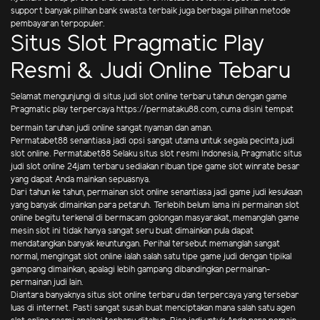
support banyak pilihan bank swasta terbaik juga berbagai pilihan metode
pembayaran terpopuler.
Situs Slot Pragmatic Play
Resmi & Judi Online Tebaru
Selamat mengunjungi di situs judi slot online terbaru tahun dengan game
Pragmatic play terpercaya
https://permataku88.com
, cuma disini tempat
bermain taruhan judi online sangat nyaman dan aman.
Permatabet88 senantiasa jadi opsi sangat utama untuk segala pecinta judi
slot online. Permatabet88 Selaku situs slot resmi Indonesia, Pragmatic situs
judi slot online 24jam terbaru sediakan ribuan tipe game slot winrate besar
yang dapat Anda mainkan sepuasnya.
Dari tahun ke tahun, permainan slot online senantiasa jadi game judi kesukaan
yang banyak dimainkan para petaruh. Terlebih belum lama ini permainan slot
online begitu terkenal di bermacam golongan masyarakat, memanglah game
mesin slot ini tidak hanya sangat seru buat dimainkan pula dapat
mendatangkan banyak keuntungan. Perihal tersebut memanglah sangat
normal, mengingat slot online ialah salah satu tipe game judi dengan tipikal
gampang dimainkan, apalagi lebih gampang dibandingkan permainan-
permainan judi lain.
Diantara banyaknya situs slot online terbaru dan terpercaya yang tersebar
luas di internet. Pasti sangat susah buat menciptakan mana salah satu agen