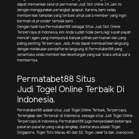
dapat memainkan seluruh permainan Judi Slot online 24 Jam ini
dengan menggunakan perangkat apapun. Karena, kami selalu
memberikan tampilan yang terbaik untuk para member yang ingin
bermain di provider terbaik kami.
Dengan hadirnya Permatabet88 sebagai Situs Judi Slot Online
Terpercaya di Indonesia, kini Anda sudah tidak perlu lagi susah payah
mencari agen yang mempunyai banyak pilihan permainan dan yang
paling penting Terpercaya. Jadi, Anda dapat membuktikan langsung
dengan melakukan pendaftaran langsung di Permatabet88 yang
senantiasa selalu memberikan keuntungan yang luar biasa untuk para
membernya.
Permatabet88 Situs
Judi Togel Online Terbaik Di
Indonesia.
Permatabet88 adalah situs Judi Togel Online Terbaik, Terpercaya,
Terlengkap dan Terbesar di Indonesia. sebagai situs Judi Togel Online
Terpercaya di Indonesia, Permatabet88 juga menyediakan beberapa
pasaran-pasaran yang cukup lengkap, diantaranya adalah Togel
Singapore, Togel Toto Macau 4D dan 5D, Togel Jakarta dan Jowopools.