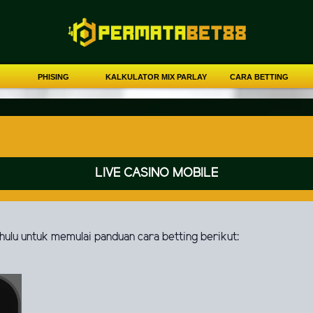
PHISING
KALKULATOR MIX PARLAY
CARA BETTING
LIVE CASINO MOBILE
ahulu untuk memulai panduan cara betting berikut: