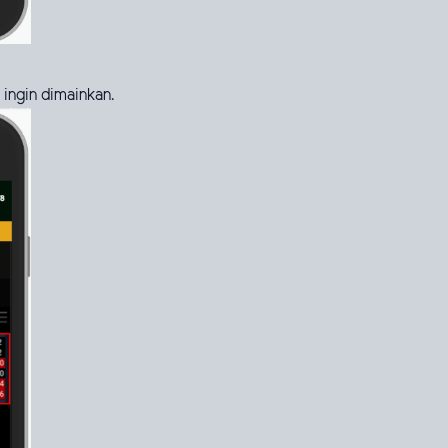
 ingin dimainkan.