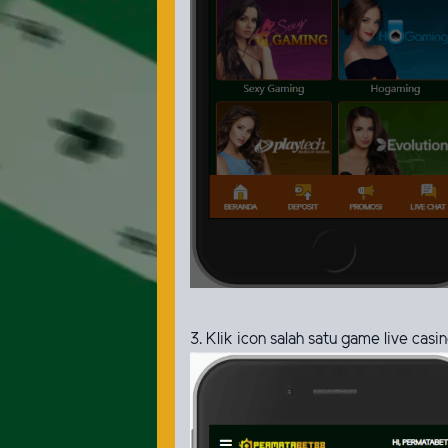
3. Klik icon salah satu game live casi