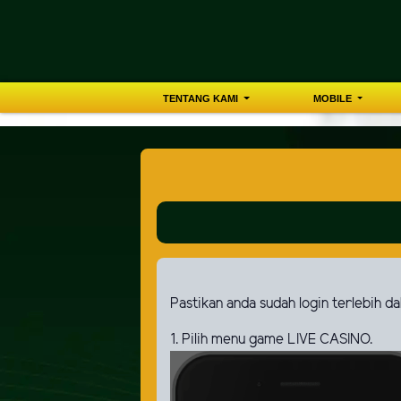
TENTANG KAMI
MOBILE
Pastikan anda sudah login terlebih d
1. Pilih menu game LIVE CASINO.